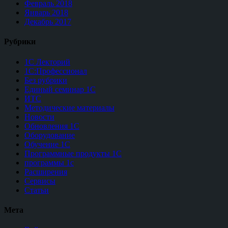
Февраль 2018
Январь 2018
Декабрь 2017
Рубрики
1С Лекторий
1С:Профессионал
Без рубрики
Единый семинар 1С
ИТС
Методические материалы
Новости
Обновления 1С
Оборудование
Обучение 1С
Программные продукты 1С
программы 1с
Расширения
Сервисы
Статьи
Мета