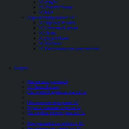
1C-mag1c
1C-Ритейл Чекер
1C:EDI
Администрирование 1С
1С:Фреш (Облако)
1С:Облачный архив
1С:Линк
1С:ДиректБанк
1С-Коннект
1С:Распознавание документов
Услуги
Линия консультаций
1С Легкий старт
Системный администратор 1с
Обновление программ 1С
Редактирование отчетов 1с
Настройка обмена данных 1с
Консультация по работе с 1С
Регламентные операции 1С