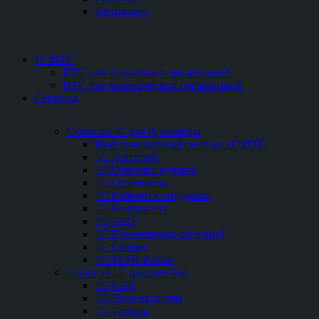
Антивирус
1С:ИТС
ИТС для бюджетных организаций
ИТС для коммерческих организаций
Сервисы
Сервисы 1С для бухгалтера
Информационная система 1С:ИТС
1С:Лекторий
1С:Отвечает аудитор
1С-Отчетность
1С:Кабинет сотрудника
1С:Контрагент
1С-ЭДО
1С:Измененение сведений
1С:Сверка
1СПАРК Риски
Сервисы 1С для ритейла
1С-СБП
1C-Номенклатура
1C-Товары