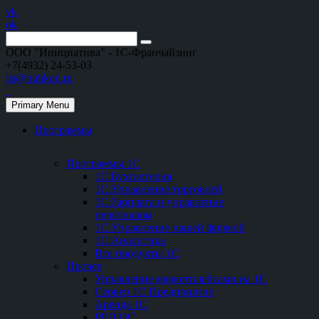
vk
ok
ООО "Инициатива" - 1С-Франчайзинг
+7(4932) 24-53-03
its@buhkod.ru
Primary Menu
Программы
Программы 1С
1С:Бухгалтерия
1С:Управление торговлей
1С:Зарплата и управление
персоналом
1С:Управление нашей фирмой
1С:Аналитика
Все продукты 1С
Прочее
Управление маркетплейсами на 1С
Сервер 1С:Предприятие
Аренда 1С
РЕД ОС