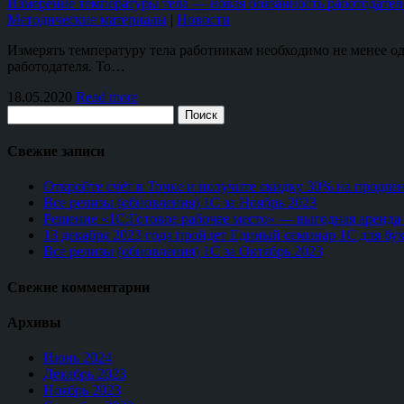
Измерение температуры тела — новая обязанность работодател
Методические материалы
|
Новости
Измерять температуру тела работникам необходимо не менее од
работодателя. То…
18.05.2020
Read more
Поиск
Свежие записи
Откройте счёт в Точке и получите скидку 30% на продле
Все релизы (обновления) 1С за Ноябрь 2023
Решение «1С:Готовое рабочее место» — выгодная аренда
13 декабря 2023 года пройдет Единый семинар 1С для бу
Все релизы (обновления) 1С за Октябрь 2023
Свежие комментарии
Архивы
Июнь 2024
Декабрь 2023
Ноябрь 2023