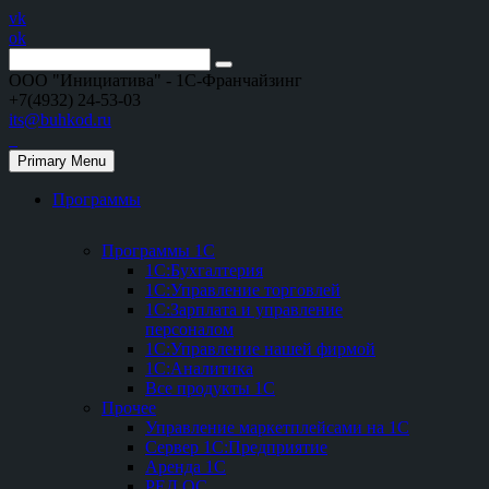
vk
ok
ООО "Инициатива" - 1С-Франчайзинг
+7(4932) 24-53-03
its@buhkod.ru
Primary Menu
Программы
Программы 1С
1С:Бухгалтерия
1С:Управление торговлей
1С:Зарплата и управление
персоналом
1С:Управление нашей фирмой
1С:Аналитика
Все продукты 1С
Прочее
Управление маркетплейсами на 1С
Сервер 1С:Предприятие
Аренда 1С
РЕД ОС