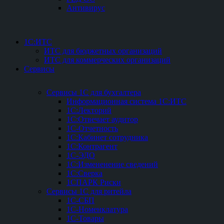
Антивирус
1С:ИТС
ИТС для бюджетных организаций
ИТС для коммерческих организаций
Сервисы
Сервисы 1С для бухгалтера
Информационная система 1С:ИТС
1С:Лекторий
1С:Отвечает аудитор
1С-Отчетность
1С:Кабинет сотрудника
1С:Контрагент
1С-ЭДО
1С:Измененение сведений
1С:Сверка
1СПАРК Риски
Сервисы 1С для ритейла
1С-СБП
1C-Номенклатура
1C-Товары