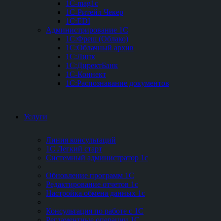
1C-mag1c
1C-Ритейл Чекер
1C:EDI
Администрирование 1С
1С:Фреш (Облако)
1С:Облачный архив
1С:Линк
1С:ДиректБанк
1С-Коннект
1С:Распознавание документов
Услуги
Линия консультаций
1С Легкий старт
Системный администратор 1с
Обновление программ 1С
Редактирование отчетов 1с
Настройка обмена данных 1с
Консультация по работе с 1С
Регламентные операции 1С