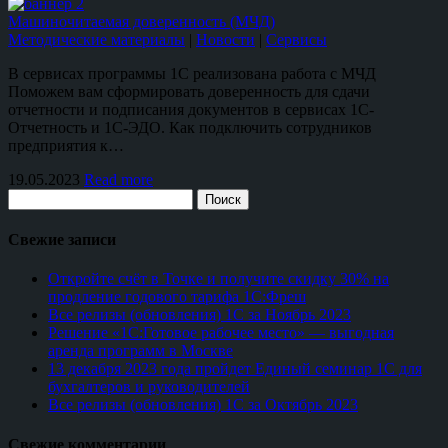
Машиночитаемая доверенность (МЧД)
Методические материалы
|
Новости
|
Сервисы
В сервисах программы 1С реализована работа с МЧД
Поможем вам сформировать доверенность для сдачи
отчетности и подписания документов в сервисах 1С-
Отчетность и 1С-ЭДО. Как подключить сотрудников
предприятия к…
19.05.2023
Read more
Поиск
Свежие записи
Откройте счёт в Точке и получите скидку 30% на
продление годового тарифа 1С:Фреш
Все релизы (обновления) 1С за Ноябрь 2023
Решение «1С:Готовое рабочее место» — выгодная
аренда программ в Москве
13 декабря 2023 года пройдет Единый семинар 1С для
бухгалтеров и руководителей
Все релизы (обновления) 1С за Октябрь 2023
Свежие комментарии