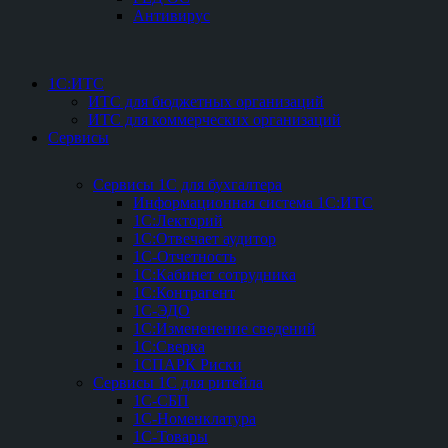
Антивирус
1С:ИТС
ИТС для бюджетных организаций
ИТС для коммерческих организаций
Сервисы
Сервисы 1С для бухгалтера
Информационная система 1С:ИТС
1С:Лекторий
1С:Отвечает аудитор
1С-Отчетность
1С:Кабинет сотрудника
1С:Контрагент
1С-ЭДО
1С:Измененение сведений
1С:Сверка
1СПАРК Риски
Сервисы 1С для ритейла
1С-СБП
1C-Номенклатура
1C-Товары