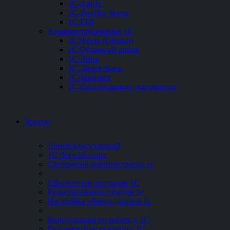
1C-mag1c
1C-Ритейл Чекер
1C:EDI
Администрирование 1С
1С:Фреш (Облако)
1С:Облачный архив
1С:Линк
1С:ДиректБанк
1С-Коннект
1С:Распознавание документов
Услуги
Линия консультаций
1С Легкий старт
Системный администратор 1с
Обновление программ 1С
Редактирование отчетов 1с
Настройка обмена данных 1с
Консультация по работе с 1С
Регламентные операции 1С