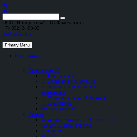
vk
ok
ООО "Инициатива" - 1С-Франчайзинг
+7(4932) 24-53-03
its@buhkod.ru
Primary Menu
Программы
Программы 1С
1С:Бухгалтерия
1С:Управление торговлей
1С:Зарплата и управление
персоналом
1С:Управление нашей фирмой
1С:Аналитика
Все продукты 1С
Прочее
Управление маркетплейсами на 1С
Сервер 1С:Предприятие
Аренда 1С
РЕД ОС