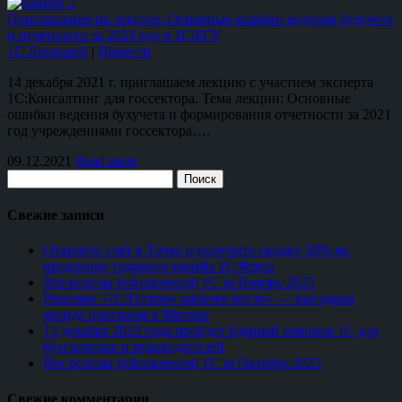
Приглашение на лекцию: Основные ошибки ведения бухучета
и отчетности за 2021 год в 1С:БГУ
1С Лекторий
|
Новости
14 декабря 2021 г. приглашаем лекцию с участием эксперта
1С:Консалтинг для госсектора. Тема лекции: Основные
ошибки ведения бухучета и формирования отчетности за 2021
год учреждениями госсектора….
09.12.2021
Read more
Поиск
Свежие записи
Откройте счёт в Точке и получите скидку 30% на
продление годового тарифа 1С:Фреш
Все релизы (обновления) 1С за Ноябрь 2023
Решение «1С:Готовое рабочее место» — выгодная
аренда программ в Москве
13 декабря 2023 года пройдет Единый семинар 1С для
бухгалтеров и руководителей
Все релизы (обновления) 1С за Октябрь 2023
Свежие комментарии