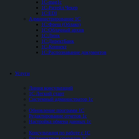
1C-mag1c
1C-Ритейл Чекер
1C:EDI
Администрирование 1С
1С:Фреш (Облако)
1С:Облачный архив
1С:Линк
1С:ДиректБанк
1С-Коннект
1С:Распознавание документов
Услуги
Линия консультаций
1С Легкий старт
Системный администратор 1с
Обновление программ 1С
Редактирование отчетов 1с
Настройка обмена данных 1с
Консультация по работе с 1С
Регламентные операции 1С