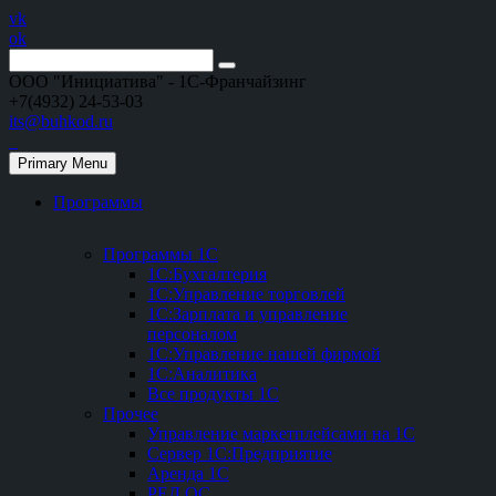
vk
ok
ООО "Инициатива" - 1С-Франчайзинг
+7(4932) 24-53-03
its@buhkod.ru
Primary Menu
Программы
Программы 1С
1С:Бухгалтерия
1С:Управление торговлей
1С:Зарплата и управление
персоналом
1С:Управление нашей фирмой
1С:Аналитика
Все продукты 1С
Прочее
Управление маркетплейсами на 1С
Сервер 1С:Предприятие
Аренда 1С
РЕД ОС