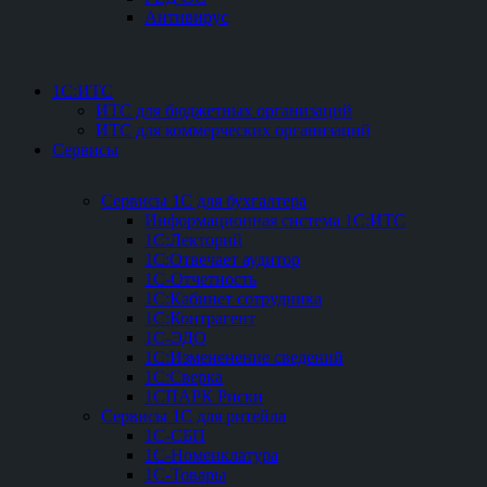
Антивирус
1С:ИТС
ИТС для бюджетных организаций
ИТС для коммерческих организаций
Сервисы
Сервисы 1С для бухгалтера
Информационная система 1С:ИТС
1С:Лекторий
1С:Отвечает аудитор
1С-Отчетность
1С:Кабинет сотрудника
1С:Контрагент
1С-ЭДО
1С:Измененение сведений
1С:Сверка
1СПАРК Риски
Сервисы 1С для ритейла
1С-СБП
1C-Номенклатура
1C-Товары