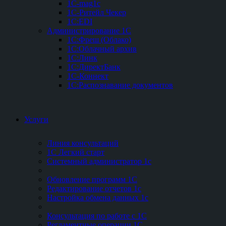
1C-mag1c
1C-Ритейл Чекер
1C:EDI
Администрирование 1С
1С:Фреш (Облако)
1С:Облачный архив
1С:Линк
1С:ДиректБанк
1С-Коннект
1С:Распознавание документов
Услуги
Линия консультаций
1С Легкий старт
Системный администратор 1с
Обновление программ 1С
Редактирование отчетов 1с
Настройка обмена данных 1с
Консультация по работе с 1С
Регламентные операции 1С