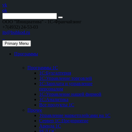
vk
ok
ООО "Инициатива" - 1С-Франчайзинг
+7(4932) 24-53-03
its@buhkod.ru
Primary Menu
Программы
Программы 1С
1С:Бухгалтерия
1С:Управление торговлей
1С:Зарплата и управление
персоналом
1С:Управление нашей фирмой
1С:Аналитика
Все продукты 1С
Прочее
Управление маркетплейсами на 1С
Сервер 1С:Предприятие
Аренда 1С
РЕД ОС