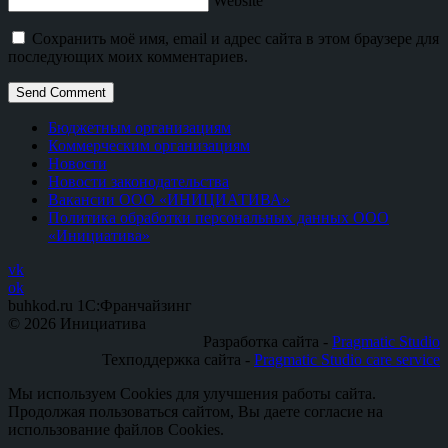
Website
Сохранить моё имя, email и адрес сайта в этом браузере для
последующих моих комментариев.
Бюджетным организациям
Коммерческим организациям
Новости
Новости законодательства
Вакансии ООО «ИНИЦИАТИВА»
Политика обработки персональных данных ООО
«Инициатива»
vk
ok
buhkod.ru 1C:Франчайзинг
© 2026 Инициатива
Разработка сайта -
Pragmatic Studio
Техподдержка сайта -
Pragmatic Studio care service
Мы используем Cookies для улучшения работы сайта.
Продолжая пользоваться сайтом, Вы даете согласие на
использование файлов Cookies.