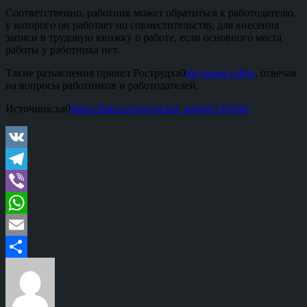
Соответственно, работник может обратиться к работодателю,
у которого он работает по совместительству, для внесения
записи в трудовую книжку о работе, если основного места
работы у работника нет.
Такие разъяснения привел Рострудxa0
на своем сайте
, отвечая
на вопросы работников и работодателей.
Источник:xa0
https://buh.ru/news/uchet_nalogi/136438/
VK
Telegram
Viber
WhatsApp
Email
Отправить