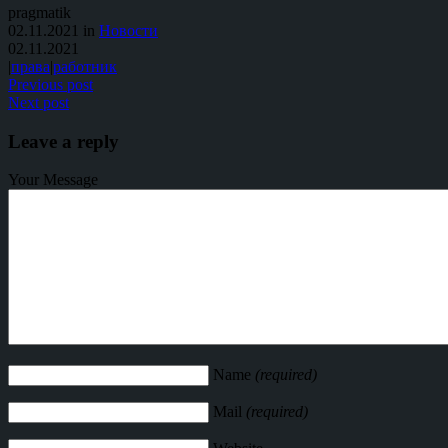
pragmatik
02.11.2021 in
Новости
02.11.2021
|
права
|
работник
Previous post
Next post
Leave a reply
Your Message
Name
(required)
Mail
(required)