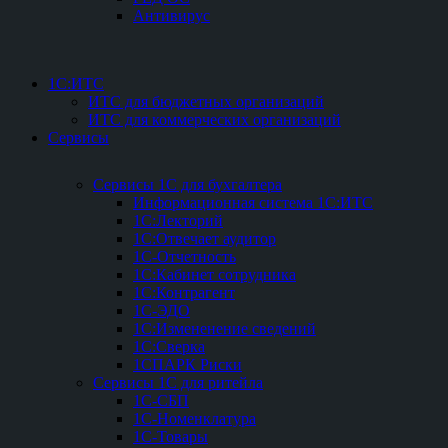
Антивирус
1С:ИТС
ИТС для бюджетных организаций
ИТС для коммерческих организаций
Сервисы
Сервисы 1С для бухгалтера
Информационная система 1С:ИТС
1С:Лекторий
1С:Отвечает аудитор
1С-Отчетность
1С:Кабинет сотрудника
1С:Контрагент
1С-ЭДО
1С:Измененение сведений
1С:Сверка
1СПАРК Риски
Сервисы 1С для ритейла
1С-СБП
1C-Номенклатура
1C-Товары