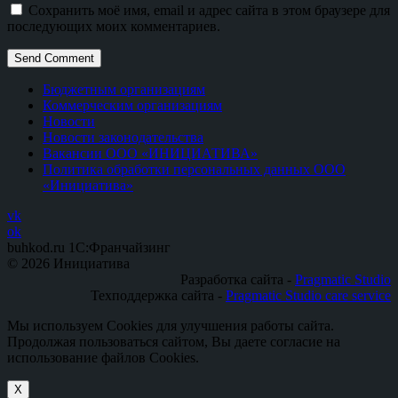
Сохранить моё имя, email и адрес сайта в этом браузере для
последующих моих комментариев.
Бюджетным организациям
Коммерческим организациям
Новости
Новости законодательства
Вакансии ООО «ИНИЦИАТИВА»
Политика обработки персональных данных ООО
«Инициатива»
vk
ok
buhkod.ru 1C:Франчайзинг
© 2026 Инициатива
Разработка сайта -
Pragmatic Studio
Техподдержка сайта -
Pragmatic Studio care service
Мы используем Cookies для улучшения работы сайта.
Продолжая пользоваться сайтом, Вы даете согласие на
использование файлов Cookies.
X