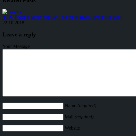
Related Posts
ФНС России ведет борьбу с фиктивными организациями
22.10.2018
Leave a reply
Your Message
Name
(required)
Mail
(required)
Website