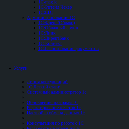
1C-mag1c
1C-Ритейл Чекер
1C:EDI
Администрирование 1С
1С:Фреш (Облако)
1С:Облачный архив
1С:Линк
1С:ДиректБанк
1С-Коннект
1С:Распознавание документов
Услуги
Линия консультаций
1С Легкий старт
Системный администратор 1с
Обновление программ 1С
Редактирование отчетов 1с
Настройка обмена данных 1с
Консультация по работе с 1С
Регламентные операции 1С