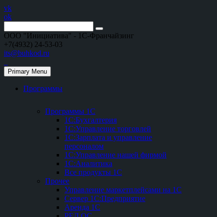
vk
ok
ООО "Инициатива" - 1С-Франчайзинг
+7(4932) 24-53-03
its@buhkod.ru
Primary Menu
Программы
Программы 1С
1С:Бухгалтерия
1С:Управление торговлей
1С:Зарплата и управление
персоналом
1С:Управление нашей фирмой
1С:Аналитика
Все продукты 1С
Прочее
Управление маркетплейсами на 1С
Сервер 1С:Предприятие
Аренда 1С
РЕД ОС