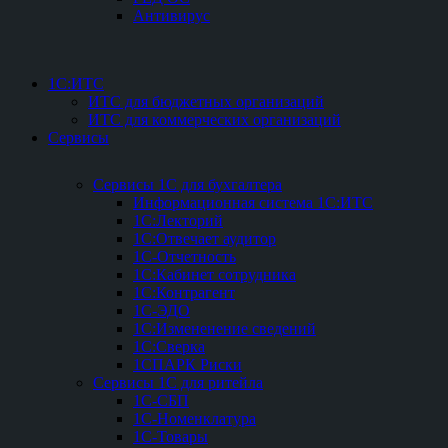
Антивирус
1С:ИТС
ИТС для бюджетных организаций
ИТС для коммерческих организаций
Сервисы
Сервисы 1С для бухгалтера
Информационная система 1С:ИТС
1С:Лекторий
1С:Отвечает аудитор
1С-Отчетность
1С:Кабинет сотрудника
1С:Контрагент
1С-ЭДО
1С:Измененение сведений
1С:Сверка
1СПАРК Риски
Сервисы 1С для ритейла
1С-СБП
1C-Номенклатура
1C-Товары