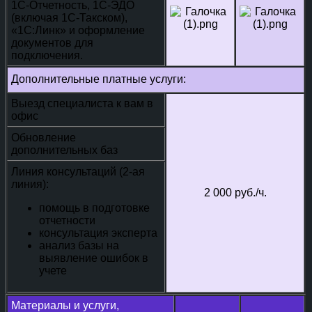
1С-Отчетность, 1С-ЭДО
(включая 1С-Такском),
«1С:Линк» и оформление
документов для
подключения.
Дополнительные платные услуги:
Выезд специалиста к вам в
офис
Обновление
дополнительных баз
Линия консультаций (2-ая
линия):
2 000 руб./ч.
помощь в подготовке
отчетности
консультация эксперта
анализ базы на
выявление ошибок в
учете
Материалы и услуги,