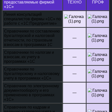
предоставляемые фирмой
ТЕХНО
ПРОФ
«1С»
Линия консультаций
специалистов фирмы «1С» по
работе с «1С:Предприятие»
Справочники по составлению
бухгалтерской и налоговой
—
отчетности, по страховым
взносам в программах 1С
Справочники по налогам и
взносам, их учету в
—
программах «1С
Справочники по
бухгалтерскому и налоговому
—
учету в программах «1С»
Справочник по электронному
документообороту и его
—
применению в программах
«1С»
Справочник по кадрам и
ведению кадрового учета и