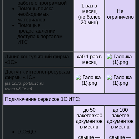
работе с программой
1 раз в
Помощь поиска
месяц
Не
необходимых
(не более
ограничено
материалов
20 мин)
Помощь в
предоставлении
доступа к порталам
ИТС
Линия консультаций фирма
xa0 1 раз в
«1С»
месяц
Доступ к интернет-ресурсам
фирмы «1С»
(its.1c.ru, portal.1c.ru,
users.v8.1c.ru)
Подключение сервисов 1С:ИТС:
до 50
до 100
пакетовxa0
пакетов
документов
документов
в месяц
в месяц
1С:ЭДО
свыше —
свыше —