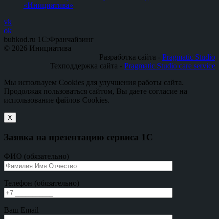
«Инициатива»
vk
ok
buhkod.ru 1C:Франчайзинг
© 2026 Инициатива
Разработка сайта -
Pragmatic Studio
Техподдержка сайта -
Pragmatic Studio care service
Мы используем Cookies для улучшения работы сайта.
Продолжая пользоваться сайтом, Вы даете согласие на
использование файлов Cookies.
X
Заявка на презентацию сервиса 1С
ФИО (обязательно)
Телефон (обязательно)
Ваш Email