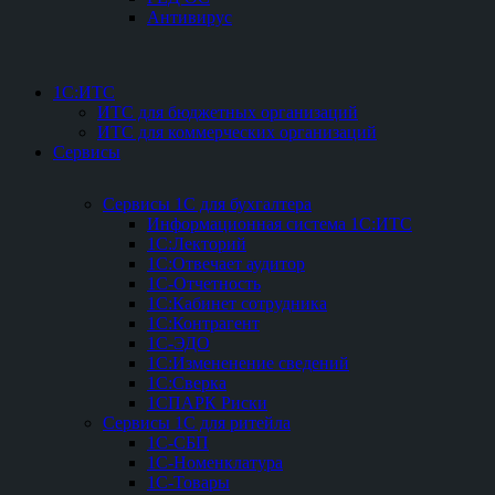
Антивирус
1С:ИТС
ИТС для бюджетных организаций
ИТС для коммерческих организаций
Сервисы
Сервисы 1С для бухгалтера
Информационная система 1С:ИТС
1С:Лекторий
1С:Отвечает аудитор
1С-Отчетность
1С:Кабинет сотрудника
1С:Контрагент
1С-ЭДО
1С:Измененение сведений
1С:Сверка
1СПАРК Риски
Сервисы 1С для ритейла
1С-СБП
1C-Номенклатура
1C-Товары