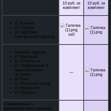
10 руб. за
10 руб. за
комплект
комплект
1С:Коннект
1С:Сверка
1С-ЭДО (без
xa0
электронной подписи)
Отвечает аудитор
1С:Лекторий
1С-Отчетность
1С:Предприятие 8
через Интернет
—
(1С:fresh)
1С:Линк
1С:Облачный архив
1С:Контрагент
1С:Подпись
Ознакомление с
возможностями сервисов