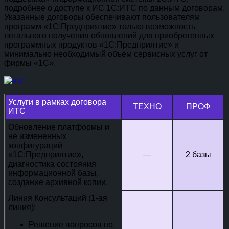
подробнее о доступе к ИС 1С:ИТС по данным договорам.
Указанные договоры обеспечивают пользователям
программ «1С:Предприятие» только возможность
легального получения обновлений для приобретенных
программных продуктов «1С:Предприятие» и
минимально необходимый объем сервисных услуг от
фирмы «1С».
Услуги в рамках договора
ТЕХНО
ПРОФ
ИТС
Обновление платформы и
не измененных
конфигураций
«1С:Предприятие»,
—
2 базы
диагностика состояния
информационной базы,
создание архивной копии.
Линия Консультаций (1-ая
линия):
Решение вопросов по