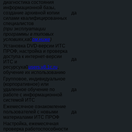
диагностика состояния
информационной базы,
создание архивной копии
да
силами квалифицированных
специалистов
(при эксплуатации
программы в типовых
условиях,xa0
см.ниже
)
Установка DVD-версии ИТС
ПРОФ, настройка и проверка
доступа к интернет-версии
да
ИТС и
ресурсуxa0
users.v8.1c.ru
,
обучение их использованию
Групповое, индивидуальное
(корпоративное) или
удаленное обучение по
да
работе с информационной
системой ИТС
Ежемесячное ознакомление
пользователей с новыми
да
материалами ИТС ПРОФ
Настройка, ежемесячная
проверка работоспособности