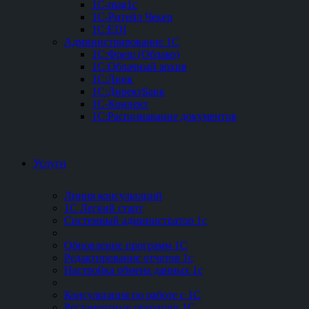
1C-mag1c
1C-Ритейл Чекер
1C:EDI
Администрирование 1С
1С:Фреш (Облако)
1С:Облачный архив
1С:Линк
1С:ДиректБанк
1С-Коннект
1С:Распознавание документов
Услуги
Линия консультаций
1С Легкий старт
Системный администратор 1с
Обновление программ 1С
Редактирование отчетов 1с
Настройка обмена данных 1с
Консультация по работе с 1С
Регламентные операции 1С