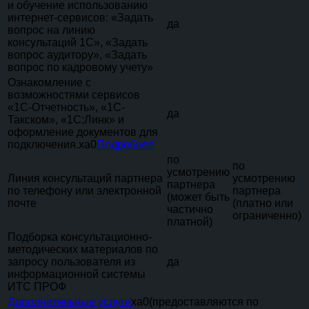
и обучение использованию
интернет-сервисов: «Задать
да
вопрос на линию
консультаций 1C», «Задать
вопрос аудитору», «Задать
вопрос по кадровому учету»
Ознакомление с
возможностями сервисов
«1С-Отчетность», «1С-
да
Такском», «1С:Линк» и
оформление документов для
подключения.xa0
Подробнее
по
по
усмотрению
Линия консультаций партнера
усмотрению
партнера
по телефону или электронной
партнера
(может быть
почте
(платно или
частично
ограниченно)
платной)
Подборка консультационно-
методических материалов по
запросу пользователя из
да
информационной системы
ИТС ПРОФ
Дополнительные услуги
xa0(предоставляются по