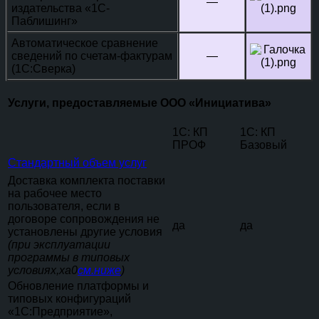
—
издательства «1С-
Паблишинг»
Автоматическое сравнение
сведений по счетам-фактурам
—
(1С:Сверка)
Услуги, предоставляемые ООО «Инициатива»
1С: КП
1С: КП
ПРОФ
Базовый
Стандартный объем услуг
Доставка комплекта поставки
на рабочее место
пользователя, если в
договоре сопровождения не
да
да
установлены другие условия
(при эксплуатации
программы в типовых
условиях,xa0
см.ниже
)
Обновление платформы и
типовых конфигураций
«1С:Предприятие»,