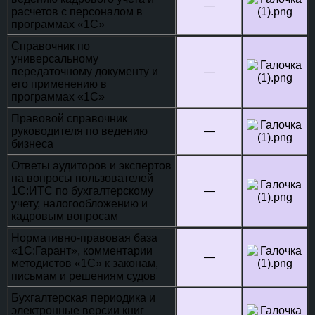
—
расчетов с персоналом в
программах «1С»
Справочник по
универсальному
передаточному документу и
—
его применению в
программах «1С»
Правовой справочник
руководителя по ведению
—
бизнеса
Ответы аудиторов и экспертов
на вопросы пользователей
1C:ИТС по бухгалтерскому
—
учету, налогообложению и
кадровым вопросам
Нормативно-правовая база
«1С:Гарант», комментарии
—
методистов «1С» к законам,
письмам и решениям судов
Бухгалтерская периодика и
электронные версии книг