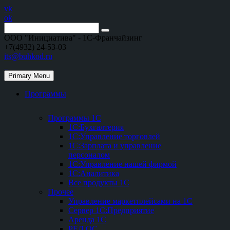
vk
ok
ООО "Инициатива" - 1С-Франчайзинг
+7(4932) 24-53-03
its@buhkod.ru
Primary Menu
Программы
Программы 1С
1С:Бухгалтерия
1С:Управление торговлей
1С:Зарплата и управление
персоналом
1С:Управление нашей фирмой
1С:Аналитика
Все продукты 1С
Прочее
Управление маркетплейсами на 1С
Сервер 1С:Предприятие
Аренда 1С
РЕД ОС